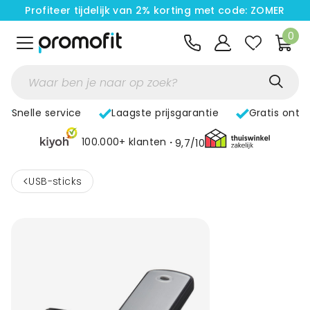
Profiteer tijdelijk van 2% korting met code: ZOMER
0
Snelle service
Laagste prijsgarantie
Gratis ontw
100.000+ klanten
9,7/10
<
USB-sticks