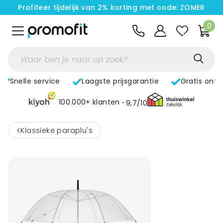
Profiteer tijdelijk van 2% korting met code: ZOMER
0
Snelle service
Laagste prijsgarantie
Gratis ont
100.000+ klanten
9,7/10
<
Klassieke paraplu's