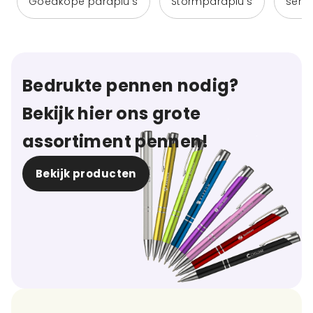
Goedkope paraplu's
Stormparaplu's
senz
Bedrukte pennen nodig?
Bekijk hier ons grote
assortiment pennen!
Bekijk producten