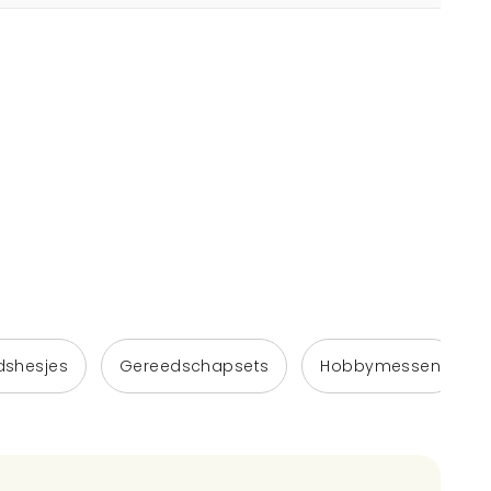
idshesjes
Gereedschapsets
Hobbymessen