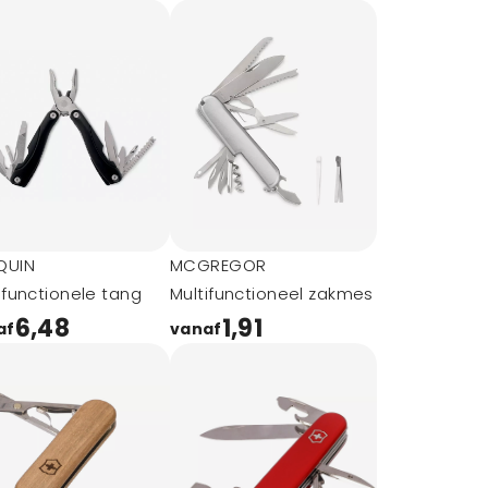
QUIN
MCGREGOR
ifunctionele tang
Multifunctioneel zakmes
6,48
1,91
af
vanaf