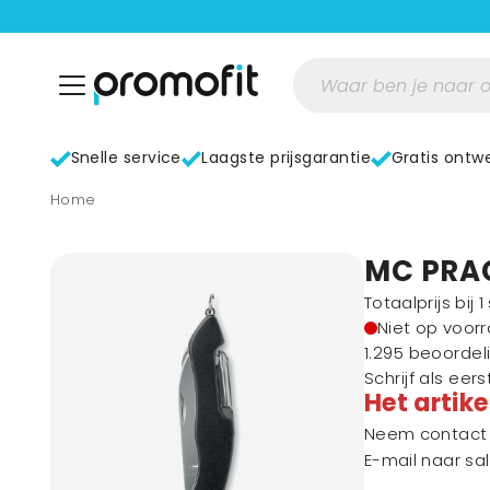
Snelle service
Laagste prijsgarantie
Gratis ontw
home
MC PRAC
Totaalprijs bij 
Niet op voor
1.295 beoordel
Schrijf als eer
Het artike
Neem contact m
E-mail naar
sa