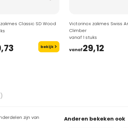
x zakmes Classic SD Wood
Victorinox zakmes Swiss 
Climber
uks
vanaf 1 stuks
9,73
29,12
bekijk
vanaf
)
nderdelen zijn van
Anderen bekeken ook