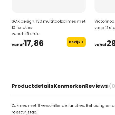
SCX.design T30 multitoolzakmes met
Victorino
10 functies
vanaf 1 st
vanaf 25 stuks
17,86
2
bekijk
vanaf
vanaf
Productdetails
Kenmerken
Reviews
(0
Zakmes met 11 verschillende functies. Behuizing en o
roestvrijstaal.