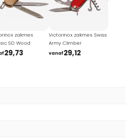
orinox zakmes
Victorinox zakmes Swiss
ssic SD Wood
Army Climber
29,73
29,12
af
vanaf