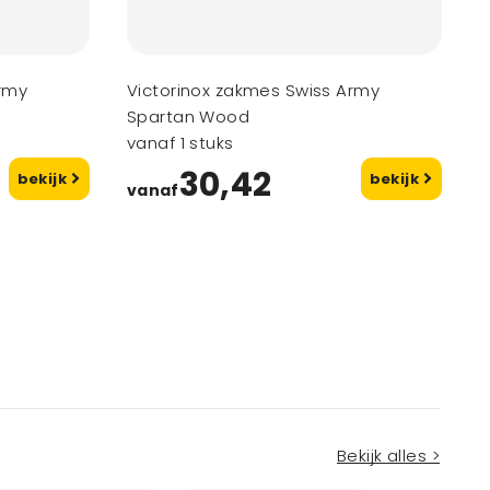
Army
Victorinox zakmes Swiss Army
Spartan Wood
vanaf 1 stuks
30,42
bekijk
bekijk
vanaf
Bekijk alles >