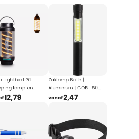
la Lightbird G1
Zaklamp Beth |
ping lamp en
Aluminium | COB | 50
lamp
lumen
12,79
2,47
af
vanaf