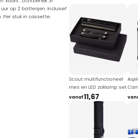
'kaars'. Lichtbereik 31
uur op 2 batterijen. Inclusief
 Per stuk in cassette.
Scout multifunctioneel
Aqii
mes en LED zaklamp set
Cam
Zak
11,67
vanaf
van