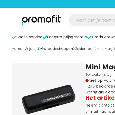
Snelle service
Laagste prijsgarantie
Gratis ontw
>
>
>
>
home
Vrije tijd
Gereedschappen
Zaklampen
Mini Mag
Mini Ma
Totaalprijs bij 
Niet op voor
1.295 beoordel
Schrijf als eer
Het artike
Neem contact m
E-mail naar
sa