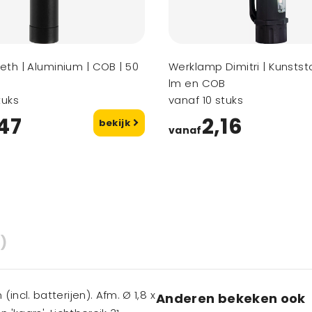
th | Aluminium | COB | 50
Werklamp Dimitri | Kunststo
lm en COB
tuks
vanaf 10 stuks
47
2,16
bekijk
vanaf
)
ncl. batterijen). Afm. Ø 1,8 x
Anderen bekeken ook