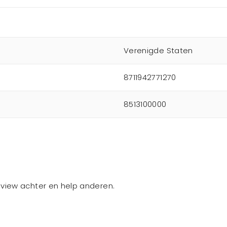
Verenigde Staten
8711942771270
8513100000
review achter en help anderen.