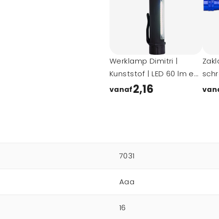
Werklamp Dimitri |
Zak
Kunststof | LED 60 lm en
schr
COB
| Al
2,16
vanaf
van
7031
Aaa
16