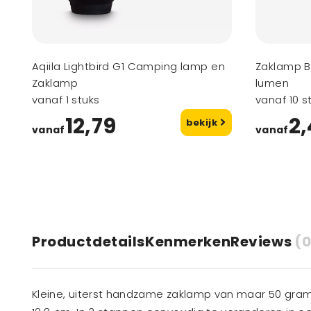
Aqiila Lightbird G1 Camping lamp en
Zaklamp Be
Zaklamp
lumen
vanaf 1 stuks
vanaf 10 s
12,79
2,
bekijk
vanaf
vanaf
Productdetails
Kenmerken
Reviews
(0
Kleine, uiterst handzame zaklamp van maar 50 gram (i