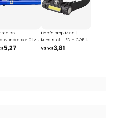
lamp en
Hoofdlamp Mina |
oevendraaier Olivia
Kunststof | LED + COB |
uminium | 2-in-1
USB-C oplaadbaar
5,27
3,81
af
vanaf