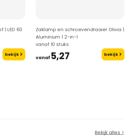
f | LED 60
Zaklamp en schroevendraaier Olivia |
Aluminium | 2-in-1
vanaf 10 stuks
5,27
bekijk
bekijk
vanaf
Bekijk alles >