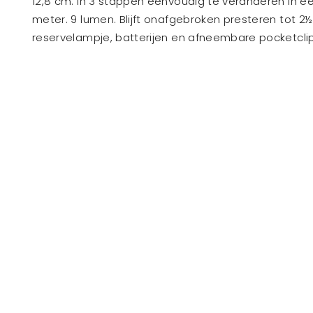
12,8 cm. In 3 stappen eenvoudig te veranderen in een 
meter. 9 lumen. Blijft onafgebroken presteren tot 2½ 
reservelampje, batterijen en afneembare pocketclip.