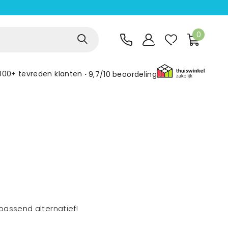
0
000+ tevreden klanten
9,7/10
beoordeling
assend alternatief!