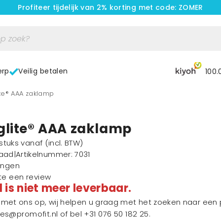
Profiteer tijdelijk van 2% korting met code: ZOMER
erp
Veilig betalen
100.
lite® AAA zaklamp
glite® AAA zaklamp
1 stuks vanaf
(incl. BTW)
raad
|
Artikelnummer
: 7031
ingen
ste een review
l is niet meer leverbaar.
et ons op, wij helpen u graag met het zoeken naar een p
les@promofit.nl
of bel
+31 076 50 182 25
.