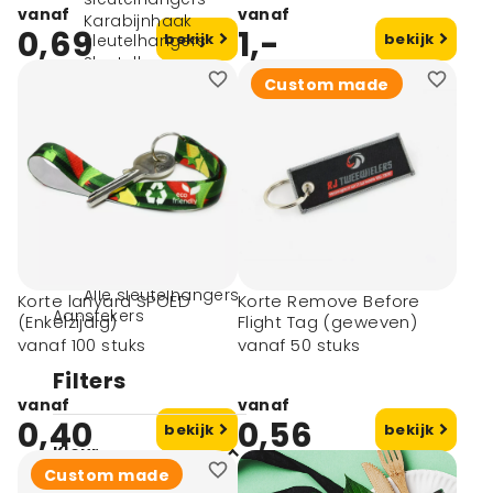
vanaf
vanaf
Karabijnhaak
0,69
1,-
bekijk
bekijk
sleutelhangers
Sleutelhangers
eigen vorm
Custom made
Sleutelhangers
graveren
Sleutelhanger huis
Sleutelhangers met
foto
Sleutelhangers met
lampje
Overige
sleutelhangers
Alle sleutelhangers
Korte lanyard SPOED
Korte Remove Before
Aanstekers
(Enkelzijdig)
Flight Tag (geweven)
vanaf 100 stuks
vanaf 50 stuks
Filters
vanaf
vanaf
0,40
0,56
bekijk
bekijk
Kleur
Custom made