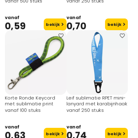
telefoonhouder
vanaf 500 stuks
vanaf 250 stuks
vanaf
vanaf
0,59
0,70
bekijk
bekijk
Korte Ronde Keycord
Leif sublimatie RPET mini-
met sublimatie print
lanyard met karabijnhaak
vanaf 100 stuks
vanaf 250 stuks
vanaf
vanaf
0,63
0,74
bekijk
bekijk