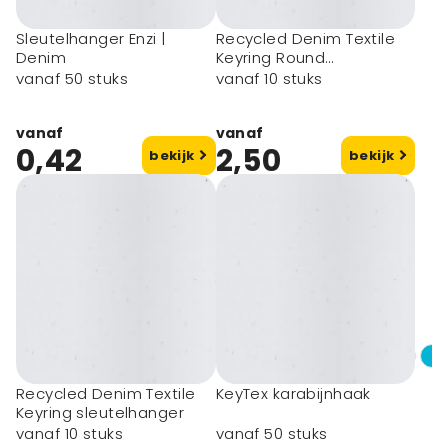
Sleutelhanger Enzi |
Recycled Denim Textile
Denim
Keyring Round
sleutelhanger
vanaf 50 stuks
vanaf 10 stuks
vanaf
vanaf
0,42
2,50
bekijk
bekijk
Recycled Denim Textile
KeyTex karabijnhaak
Keyring sleutelhanger
vanaf 10 stuks
vanaf 50 stuks