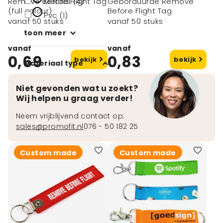
Remove Before Flight Tag
Metaal (4)
Geborduurde Remove
(full colour)
Before Flight Tag
Pvc (1)
vanaf 50 stuks
vanaf 50 stuks
toon meer
vanaf
vanaf
0,69
0,83
bekijk
bekijk
Materiaal type
Rpet (1)
Niet gevonden wat u zoekt?
Wij helpen u graag verder!
PET (2)
PU (1)
Neem vrijblijvend contact op:
sales@promofit.nl
076 - 50 182 25
PVC (1)
Custom made
Custom made