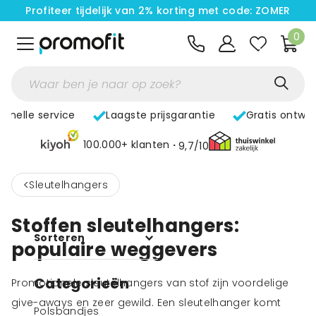
Profiteer tijdelijk van 2% korting met code: ZOMER
0
Snelle service
Laagste prijsgarantie
Gratis ontwe
100.000+ klanten
9,7/10
<
Sleutelhangers
Stoffen sleutelhangers:
Sorteren
populaire weggevers
Categorieën
Promotionele sleutelhangers van stof zijn voordelige
give-aways en zeer gewild. Een sleutelhanger komt
Polsbandjes