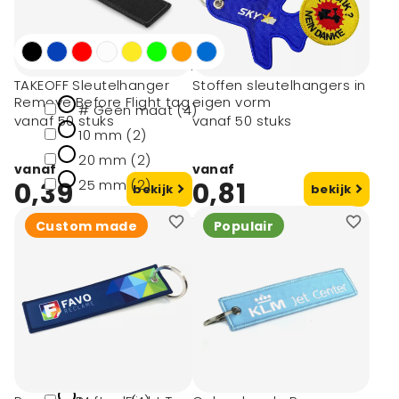
Made out of (2)
Afmeting
TAKEOFF Sleutelhanger
Stoffen sleutelhangers in
Remove Before Flight tag
eigen vorm
# Geen maat (4)
vanaf 50 stuks
vanaf 50 stuks
10 mm (2)
20 mm (2)
vanaf
vanaf
0,39
25 mm (2)
0,81
bekijk
bekijk
Custom made
Populair
Materiaal
Gerecycled
textiel (2)
Ijzer (1)
Aluminium,
polyester (1)