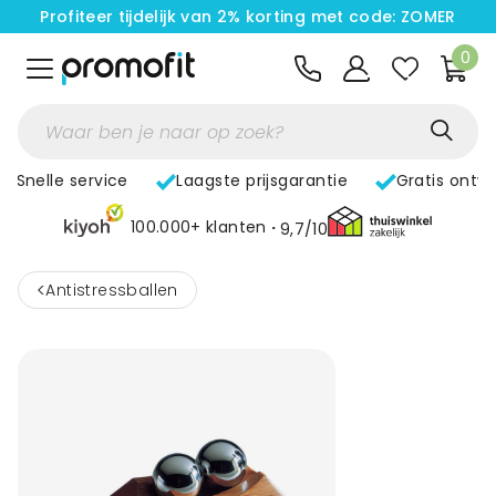
Profiteer tijdelijk van 2% korting met code: ZOMER
0
Snelle service
Laagste prijsgarantie
Gratis ontw
100.000+ klanten
9,7/10
<
Antistressballen